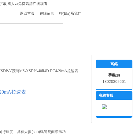
文字幕,成人va免费高清在线观看
返回首頁
在線留言
聯(lián)系我們
i)
在線留言
聯(lián)系我們
高銘
XSDP-V茂尚MS-XSDPA40R4D DC4-20mA拉速表
手機(jī)
18020302661
-20mA拉速表
在線客服
ùn)行速度，具有大數(shù)碼管雙面顯示功