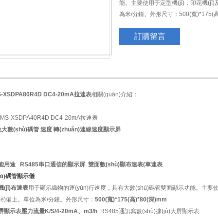
能。主要使用于定型機(jī)，印花機(jī)及
為米/分鐘。外形尺寸：500(寬)*175(高)
訂購留言
-XSDPA80R4D DC4-20mA拉速表
相關(guān)介紹：
大數(shù)碼管 速度 轉(zhuǎn)速線速度顯示屏
能用途
RS485串口通信的顯示屏 雙面數(shù)顯布速表(車速表
hù)碼管顯示儀
(jī)布速表
用于顯示織物的運(yùn)行速度，具有大數(shù)碼管雙面顯示功能。主要使用于定型
shè)備上。單位為米/分鐘。外形尺寸：
500(寬)*175(高)*80(深)mm
顯示表壓力流量K/S/4-20mA、m3/h
RS485通訊寫數(shù)據(jù)大屏顯示表