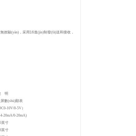
無效驗(yàn)，采用
16
進(jìn)制發(fā)送和接收，
說
明
數(shù)顯表
0-10V/0-5V）
-20mA/0-20mA)
5
英寸
8
英寸