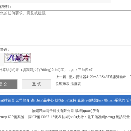
)充說明：
n)證碼：
算結(jié)果（填寫阿拉伯?dāng)?shù)字），如：三加四=7
上一篇 :
壓力變送器4~20mA RS485通訊雙輸出
下
位顯示表 溫度表
ǎng)站首頁
公司簡介
產(chǎn)品中心
技術(shù)支持
企業(yè)動態(tài)
聯(lián)系我們
管
無錫茂尚電子科技有限公司 版權(quán)所有
temap
ICP備案號：
蘇ICP備13037115號-5
技術(shù)支持：
化工儀器網(wǎng)
總訪問量：